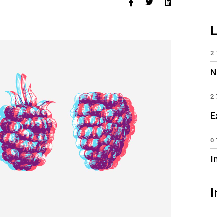
L
2
N
2
E
0
I
I