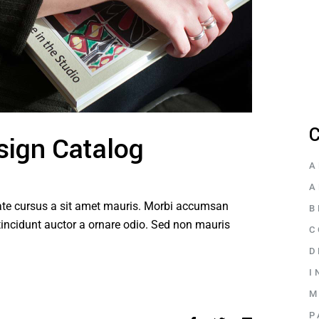
C
sign Catalog
A
A
tate cursus a sit amet mauris. Morbi accumsan
B
tincidunt auctor a ornare odio. Sed non mauris
C
D
I
M
P