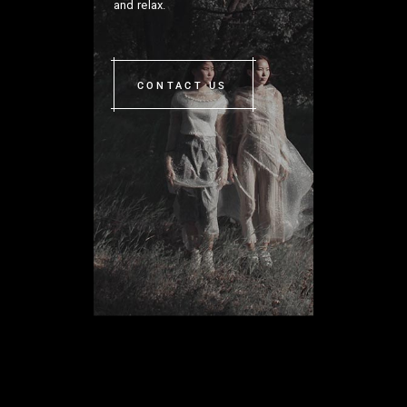
and relax.
CONTACT US
< class="qodef-m-title"
style="margin-top: -6px">
Visual. Elegant. Digital.