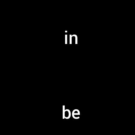
in
in
be
be