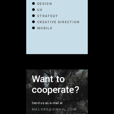
DESIGN
UX
STRATEGY
CREATIVE DIRECTION
MOBILE
Want to
cooperate?
Send us an e-mail at
MALGRE@GMAIL.COM