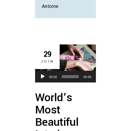
Antoine
29
JUIN
Lecteur
00:00
00:00
audio
World’s
Most
Beautiful