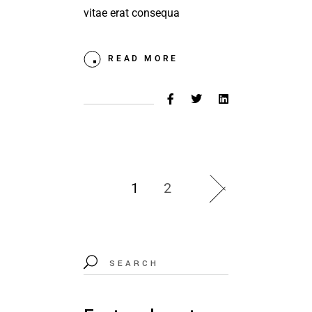
vitae erat consequa
READ MORE
1
2