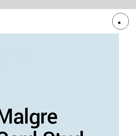
T
Malgre