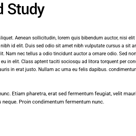
d Study
aliquet. Aenean sollicitudin, lorem quis bibendum auctor, nisi elit
ibh id elit. Duis sed odio sit amet nibh vulputate cursus a sit 
. Nam nec tellus a odio tincidunt auctor a ornare odio. Sed no
u in elit. Class aptent taciti sociosqu ad litora torquent per co
uris in erat justo. Nullam ac urna eu felis dapibus. condimentu
c. Etiam pharetra, erat sed fermentum feugiat, velit maur
is neque. Proin condimentum fermentum nunc.